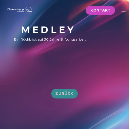
KONTAKT
MEDLEY
BRIEFING
Ein Rückblick auf 30 Jahre Stiftungsarbeit.
KONZEPT
GESTALTUNG
PRODUCTION
STAGE
EVENT 
ZURÜCK
CREDITS